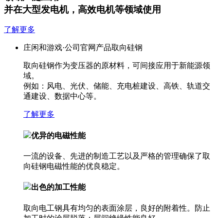
并在大型发电机，高效电机等领域使用
了解更多
庄闲和游戏·公司官网产品
取向硅钢
取向硅钢作为变压器的原材料，可间接应用于新能源领
域。
例如：风电、光伏、储能、充电桩建设、高铁、轨道交
通建设、数据中心等。
了解更多
优异的电磁性能
一流的设备、先进的制造工艺以及严格的管理确保了取
向硅钢电磁性能的优良稳定。
出色的加工性能
取向电工钢具有均匀的表面涂层，良好的附着性。防止