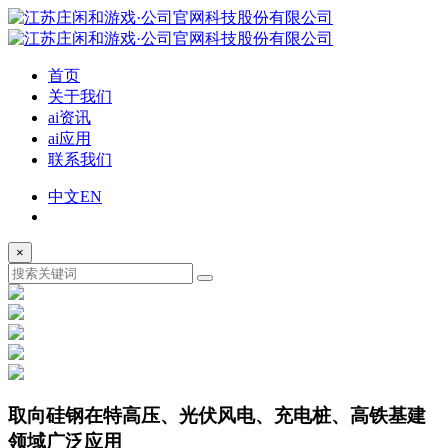
首页
关于我们
ai资讯
ai应用
联系我们
中文
EN
×
取向硅钢
在特高压、光伏风电、充电桩、高铁基建
领域广泛应用